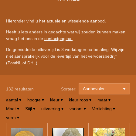
Hieronder vind u het actuele en wisselende aanbod.
Heeft u iets anders in gedachte wat wij zouden kunnen maken
vraag het ons in de
contactpagina.
De gemiddelde uitlevertijd is 3 werkdagen na betaling. Wij zijn
niet aansprakelijk voor de levertijd van het vervoersbedrijf
(PostNL of DHL)
132 resultaten
Sorteer:
aantal
▾
hoogte
▾
kleur
▾
kleur roos
▾
maat
▾
Maat
▾
Stijl
▾
uitvoering
▾
variant
▾
Verlichting
▾
vorm
▾