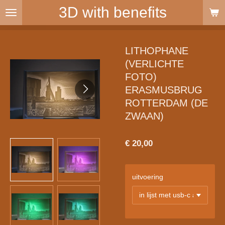
3D with benefits
Ga
direct
naar
de
LITHOPHANE
hoofdinhoud
(VERLICHTE
FOTO)
ERASMUSBRUG
ROTTERDAM (DE
ZWAAN)
€ 20,00
uitvoering