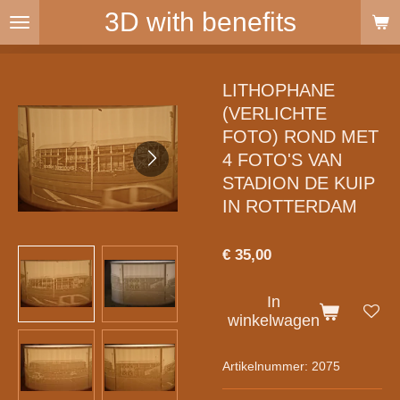
3D with benefits
Ga
direct
naar
de
LITHOPHANE
hoofdinhoud
(VERLICHTE
FOTO) ROND MET
4 FOTO'S VAN
STADION DE KUIP
IN ROTTERDAM
€ 35,00
In
winkelwagen
Artikelnummer:
2075