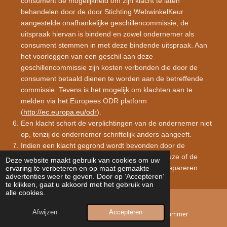
consument de mogelijkheid om zijn klacht te laten
behandelen door de door Stichting WebwinkelKeur
aangestelde onafhankelijke geschillencommissie, de
uitspraak hiervan is bindend en zowel ondernemer als
consument stemmen in met deze bindende uitspraak. Aan
het voorleggen van een geschil aan deze
geschillencommissie zijn kosten verbonden die door de
consument betaald dienen te worden aan de betreffende
commissie. Tevens is het mogelijk om klachten aan te
melden via het Europees ODR platform
(
http://ec.europa.eu/odr
).
Een klacht schort de verplichtingen van de ondernemer niet
op, tenzij de ondernemer schriftelijk anders aangeeft.
Indien een klacht gegrond wordt bevonden door de
ondernemer, zal de ondernemer naar haar keuze of de
Deze website maakt gebruik van cookies om uw
geleverde producten kosteloos vervangen of repareren.
ervaring te verbeteren en op maat gemaakte
advertenties weer te geven. Door op ‘Accepteren’
te klikken, gaat u akkoord met het gebruik van
alle cookies.
Artikel 15 - Geschillen
Afwijzen
Accepteren
E-mailadres
Telefoonnummer