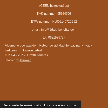
(GEEN bezoekadres)
KvK nummer:
95364706
BTW nummer:
NL005149729B82
email:
info@3dwithbenefits.com
tel: 0621978727
Algemene voorwaarden
Retour beleid
klachtenpagina
Privacy
verklaring
Cookie beleid
© 2024 - 2026 3D with benefits
Powered by
JouwWeb
Deze website maakt gebruik van cookies om uw