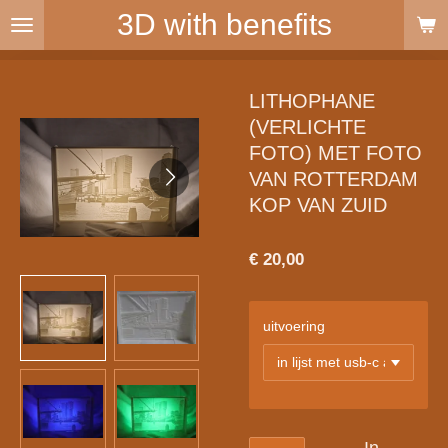
3D with benefits
Ga
direct
naar
de
LITHOPHANE
hoofdinhoud
(VERLICHTE
FOTO) MET FOTO
VAN ROTTERDAM
KOP VAN ZUID
€ 20,00
uitvoering
In