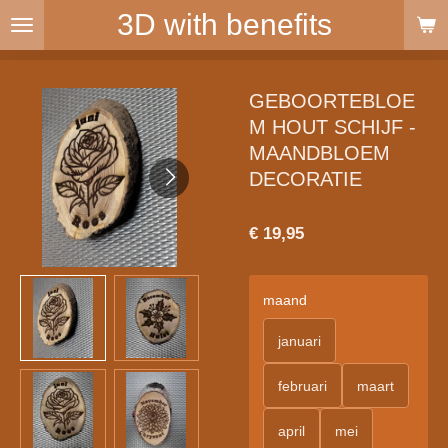
3D with benefits
Ga
direct
naar
de
GEBOORTEBLOE
hoofdinhoud
M HOUT SCHIJF -
MAANDBLOEM
DECORATIE
€ 19,95
maand
januari
februari
maart
april
mei