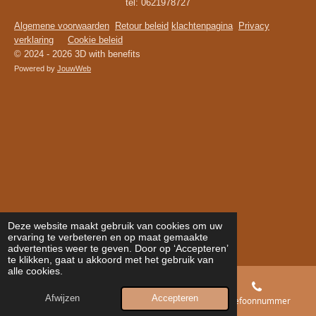
tel: 0621978727
Algemene voorwaarden
Retour beleid
klachtenpagina
Privacy
verklaring
Cookie beleid
© 2024 - 2026 3D with benefits
Powered by
JouwWeb
Deze website maakt gebruik van cookies om uw
ervaring te verbeteren en op maat gemaakte
advertenties weer te geven. Door op ‘Accepteren’
te klikken, gaat u akkoord met het gebruik van
alle cookies.
Afwijzen
Accepteren
E-mailadres
Telefoonnummer