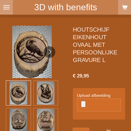
3D with benefits
Ga
direct
naar
de
HOUTSCHIJF
hoofdinhoud
EIKENHOUT
OVAAL MET
PERSOONLIJKE
GRAVURE L
€ 29,95
Upload afbeelding
In