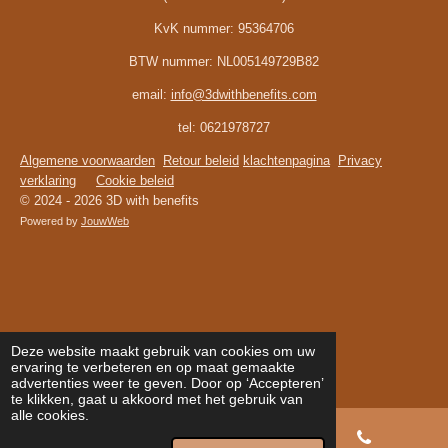
KvK nummer:
95364706
BTW nummer:
NL005149729B82
email:
info@3dwithbenefits.com
tel: 0621978727
Algemene voorwaarden
Retour beleid
klachtenpagina
Privacy
verklaring
Cookie beleid
© 2024 - 2026 3D with benefits
Powered by
JouwWeb
Deze website maakt gebruik van cookies om uw
ervaring te verbeteren en op maat gemaakte
advertenties weer te geven. Door op ‘Accepteren’
te klikken, gaat u akkoord met het gebruik van
alle cookies.