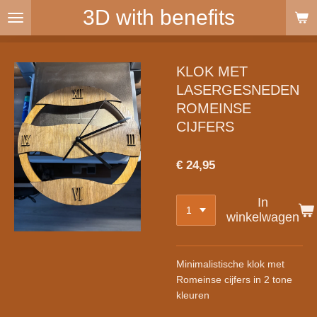
3D with benefits
Ga
direct
naar
de
KLOK MET
hoofdinhoud
LASERGESNEDEN
ROMEINSE
CIJFERS
€ 24,95
In
winkelwagen
Minimalistische klok met
Romeinse cijfers in 2 tone
kleuren