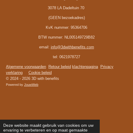
3078 LA Dadeltuin 70
(GEEN bezoekadres)
KvK nummer:
95364706
BTW nummer:
NL005149729B82
email:
info@3dwithbenefits.com
tel: 0621978727
Algemene voorwaarden
Retour beleid
klachtenpagina
Privacy
verklaring
Cookie beleid
© 2024 - 2026 3D with benefits
Powered by
JouwWeb
Deze website maakt gebruik van cookies om uw
ervaring te verbeteren en op maat gemaakte