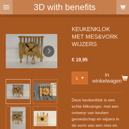
3D with benefits
Ga
direct
naar
de
KEUKENKLOK
hoofdinhoud
MET MES&VORK
WIJZERS
€ 19,95
In
winkelwagen
Deze keukenklok is een
echte blikvanger, met een
ontwerp van keuken
gereedschap en wijzers in
de vorm van een mes en