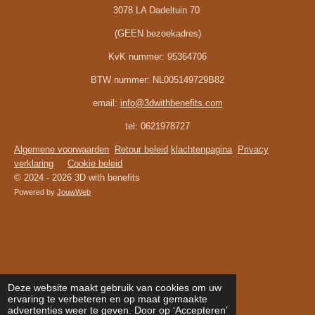
3078 LA Dadeltuin 70
(GEEN bezoekadres)
KvK nummer:
95364706
BTW nummer:
NL005149729B82
email:
info@3dwithbenefits.com
tel: 0621978727
Algemene voorwaarden
Retour beleid
klachtenpagina
Privacy
verklaring
Cookie beleid
© 2024 - 2026 3D with benefits
Powered by
JouwWeb
Deze website maakt gebruik van cookies om uw
ervaring te verbeteren en op maat gemaakte
advertenties weer te geven. Door op ‘Accepteren’