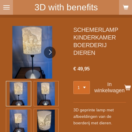
3D with benefits
Ga
direct
naar
de
SCHEMERLAMP
hoofdinhoud
KINDERKAMER
BOERDERIJ
DIEREN
€ 49,95
In
winkelwagen
3D geprinte lamp met
afbeeldingen van de
boerderij met dieren.