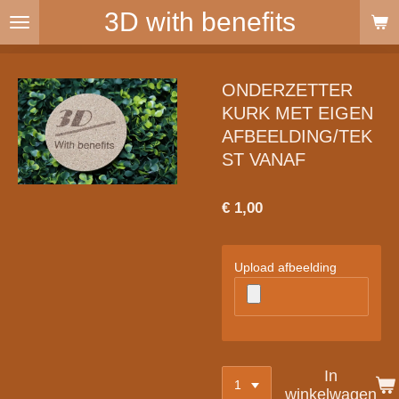
3D with benefits
Ga
direct
naar
de
ONDERZETTER
hoofdinhoud
KURK MET EIGEN
AFBEELDING/TEK
ST VANAF
€ 1,00
Upload afbeelding
In
winkelwagen