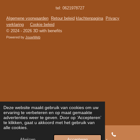
tel: 0621978727
Algemene voorwaarden
Retour beleid
klachtenpagina
Privacy
verklaring
Cookie beleid
© 2024 - 2026 3D with benefits
Powered by
JouwWeb
Deze website maakt gebruik van cookies om uw
ervaring te verbeteren en op maat gemaakte
advertenties weer te geven. Door op ‘Accepteren’
te klikken, gaat u akkoord met het gebruik van
alle cookies.
Afwijzen
Accepteren