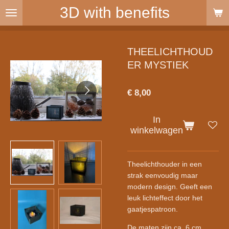
3D with benefits
Ga
direct
naar
de
THEELICHTHOUD
hoofdinhoud
ER MYSTIEK
€ 8,00
In
winkelwagen
Theelichthouder in een
strak eenvoudig maar
modern design. Geeft een
leuk lichteffect door het
gaatjespatroon.
De maten zijn ca. 6 cm