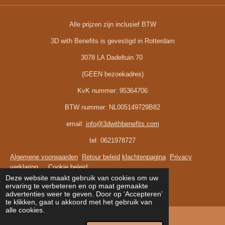
Alle prijzen zijn inclusief BTW
3D with Benefits is gevestigd in Rotterdam
3078 LA Dadeltuin 70
(GEEN bezoekadres)
KvK nummer:
95364706
BTW nummer:
NL005149729B82
email:
info@3dwithbenefits.com
tel: 0621978727
Algemene voorwaarden
Retour beleid
klachtenpagina
Privacy
verklaring
Cookie beleid
© 2024 - 2026 3D with benefits
Deze website maakt gebruik van cookies om uw
ervaring te verbeteren en op maat gemaakte
Powered by
JouwWeb
advertenties weer te geven. Door op ‘Accepteren’
te klikken, gaat u akkoord met het gebruik van
alle cookies.