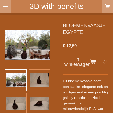
3D with benefits
Ga
direct
naar
de
BLOEMENVAASJE
hoofdinhoud
EGYPTE
€ 12,50
In
winkelwagen
Dit bloemenvaasje heeft
een slanke, elegante nek en
is uitgevoerd in een prachtig
galaxy roestbruin. Het is
gemaakt van
milieuvriendelijk PLA, wat