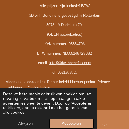
Alle prijzen zijn inclusief BTW
3D with Benefits is gevestigd in Rotterdam
3078 LA Dadeltuin 70
(GEEN bezoekadres)
KvK nummer:
95364706
BTW nummer:
NL005149729B82
email:
info@3dwithbenefits.com
tel: 0621978727
Algemene voorwaarden
Retour beleid
klachtenpagina
Privacy
verklaring
Cookie beleid
© 2024 - 2026 3D with benefits
Deze website maakt gebruik van cookies om uw
ervaring te verbeteren en op maat gemaakte
Powered by
JouwWeb
advertenties weer te geven. Door op ‘Accepteren’
te klikken, gaat u akkoord met het gebruik van
alle cookies.
Afwijzen
Accepteren
E-mailadres
Telefoonnummer